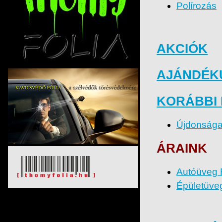
Polírozás
AKCIÓK
AJÁNDÉK
KORÁBBI
Újdonsága
ÁRAINK
Autóüveg F
Épületüveg 