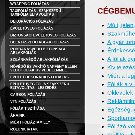
WRAPPING FÓLIÁZÁS
CÉGBEM
TAXIFÓLIÁZÁS - SZAKSZERŰ
TAXIFÓLIA ELTÁVOLÍTÁS
DEKORÁCIÓS FÓLIÁZÁS
Múlt, jelen
ÉPÜLETÜVEG FÓLIÁZÁS
Szakműhe
BIZTONSÁGI ÉPÜLETÜVEG FÓLIÁZÁS
A gyár tör
BELÁTÁSVÉDŐ ABLAKFÓLIÁZÁS
Érdekess
ROBBANÁSVÉDŐ BIZTONSÁGI
ABLAKFÓLIÁK
A fóliák gy
SZILÁNKVÉDŐ ABLAKFÓLIÁZÁS
Kivitelezés
HŐVÉDŐ ÉS VAKÍTÓ NAPFÉNY ELLEN
VÉDŐ FÓLIÁK UV VÉDELEMMEL
Miért a le
ÉPÜLET DEKORÁCIÓS FÓLIÁZÁS
Fóliák a v
ÉPÜLETÜVEG FÓLIA SZAKSZERŰ
ELTÁVOLÍTÁS - LESZEDÉS
Oklevelek
CARBON FÓLIÁZÁS
Reklámfil
VTN FÓLIÁZÁS
Egézségüg
FÓLIÁK TISZTÍTÁSA
ÁRAINK
Sporttámo
MIÉRT FÓLIÁZTAM LE?
Fóliázó v
RÓLUNK ÍRTÁK
Kiállítások