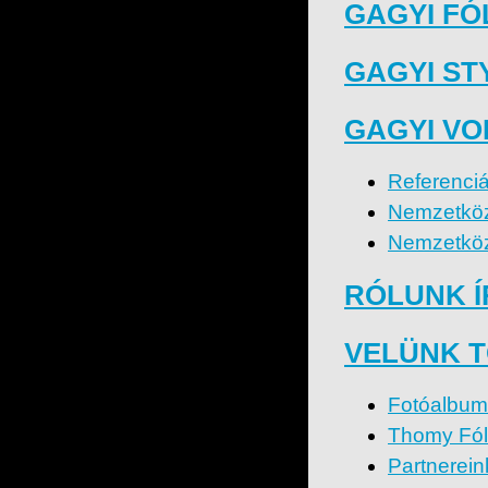
GAGYI FÓ
GAGYI ST
GAGYI VO
Referenci
Nemzetköz
Nemzetköz
RÓLUNK 
VELÜNK 
Fotóalbum
Thomy Fól
Partnerein