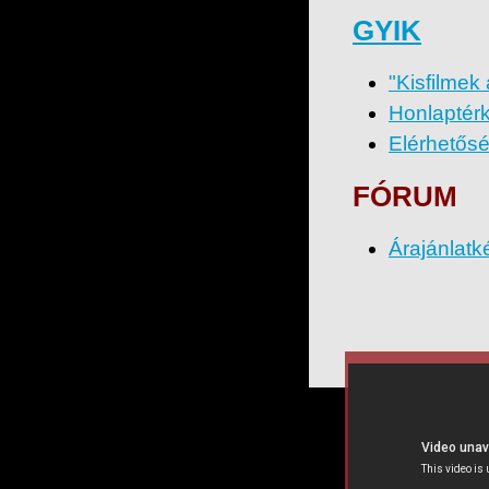
GYIK
"Kisfilmek
Honlaptér
Elérhetős
FÓRUM
Árajánlatk