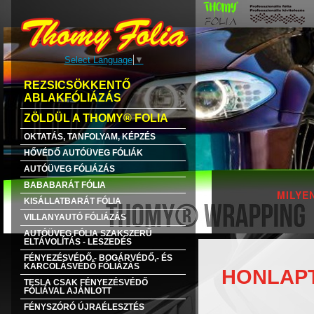
Select Language
▼
REZSICSÖKKENTŐ
ABLAKFÓLIÁZÁS
ZÖLDÜL A THOMY® FOLIA
OKTATÁS, TANFOLYAM, KÉPZÉS
HŐVÉDŐ AUTÓÜVEG FÓLIÁK
AUTÓÜVEG FÓLIÁZÁS
BABABARÁT FÓLIA
MILYE
KISÁLLATBARÁT FÓLIA
VILLANYAUTÓ FÓLIÁZÁS
AUTÓÜVEG FÓLIA SZAKSZERŰ
ELTÁVOLÍTÁS - LESZEDÉS
FÉNYEZÉSVÉDŐ,- BOGÁRVÉDŐ,- ÉS
KARCOLÁSVÉDŐ FÓLIÁZÁS
HONLAP
TESLA CSAK FÉNYEZÉSVÉDŐ
FÓLIÁVAL AJÁNLOTT
FÉNYSZÓRÓ ÚJRAÉLESZTÉS