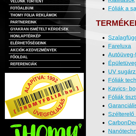
VELÜNK TÖRTÉNT
Fóliák a s
FOTÓALBUM
THOMY FOLIA REKLÁMOK
TERMÉKE
PARTNEREINK
GYAKRAN ISMÉTELT KÉRDÉSEK
Szalagfügg
HONLAPTÉRKÉP
ELÉRHETŐSÉGEINK
Fareluxa
AKCIÓK-KEDVEZMÉNYEK
Autóüveg-f
FŐOLDAL
Épületüveg
REFERENCIÁK
UV sugárzá
Fóliák tech
Kavics- bo
Fóliák tisz
Garanciális
Szélterelő 
CarbonDe
Nanótechn