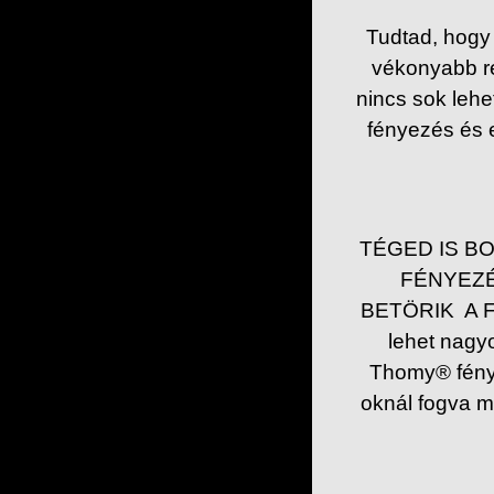
Tudtad, hogy 
vékonyabb ré
nincs sok lehe
fényezés és e
TÉGED IS B
FÉNYEZÉ
BETÖRIK A F
lehet nagyo
Thomy® fénye
oknál fogva m