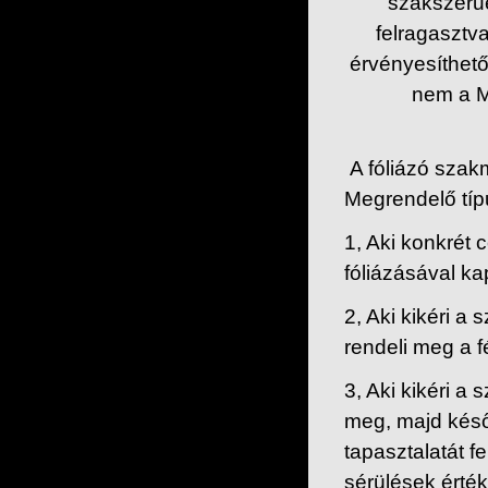
szakszerűe
felragasztva
érvényesíthető
nem a M
A fóliázó szakm
Megrendelő típ
1, Aki konkrét 
fóliázásával ka
2, Aki kikéri a
rendeli meg a f
3, Aki kikéri 
meg, majd késő
tapasztalatát f
sérülések érté