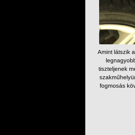
Amint látszik 
legnagyobb
tiszteljenek 
szakműhelyünk
fogmosás köve