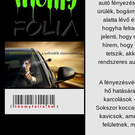
autó fényezésé
ürülék, bogárm
alatta lévő 
hogyha felra
jelenti, hogy
hírem, hogy
tetszik, ak
rendszeres aut
A fényezésvéd
hő hatására
karcolások -
Sokszor koccan
kavicsok, am
felületnek, 