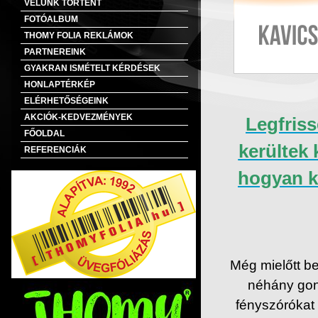
VELÜNK TÖRTÉNT
FOTÓALBUM
THOMY FOLIA REKLÁMOK
PARTNEREINK
GYAKRAN ISMÉTELT KÉRDÉSEK
HONLAPTÉRKÉP
ELÉRHETŐSÉGEINK
AKCIÓK-KEDVEZMÉNYEK
Legfris
FŐOLDAL
kerültek
REFERENCIÁK
hogyan k
Még mielőtt b
néhány gond
fényszórókat 