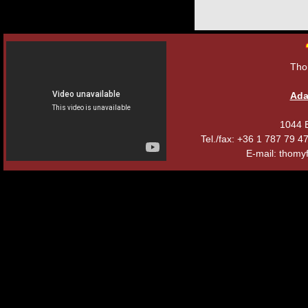
Tho
Ada
1044 B
Tel./fax: +36 1 787 79 
E-mail: thomyf