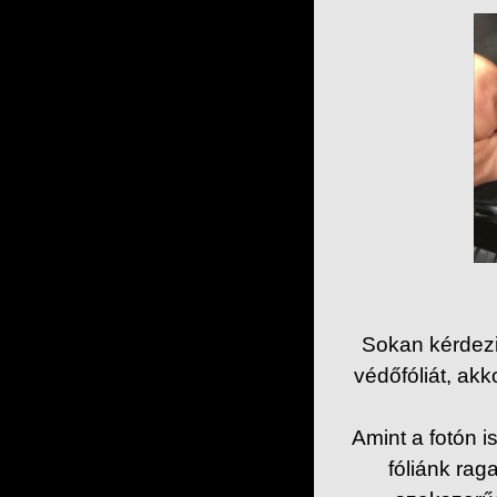
Sokan kérdezik
védőfóliát, ak
Amint a fotón 
fóliánk ra