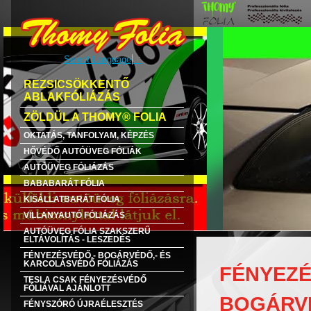
Select Language
▼
REZSICSÖKKENTŐ
ABLAKFÓLIÁZÁS
ZÖLDÜL A THOMY® FOLIA
OKTATÁS, TANFOLYAM, KÉPZÉS
HŐVÉDŐ AUTÓÜVEG FÓLIÁK
AUTÓÜVEG FÓLIÁZÁS
BABABARÁT FÓLIA
KISÁLLATBARÁT FÓLIA
VILLANYAUTÓ FÓLIÁZÁS
AUTÓÜVEG FÓLIA SZAKSZERŰ
ELTÁVOLÍTÁS - LESZEDÉS
FÉNYEZÉSVÉDŐ,- BOGÁRVÉDŐ,- ÉS
KARCOLÁSVÉDŐ FÓLIÁZÁS
FÉNYEZÉ
TESLA CSAK FÉNYEZÉSVÉDŐ
FÓLIÁVAL AJÁNLOTT
BOGÁRVÉ
FÉNYSZÓRÓ ÚJRAÉLESZTÉS