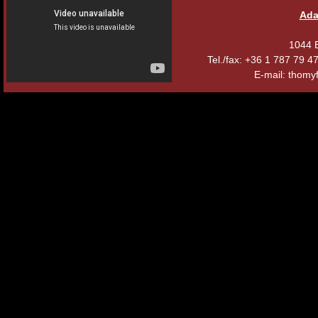
Ada
1044 B
Tel./fax: +36 1 787 79 
E-mail: thomyf