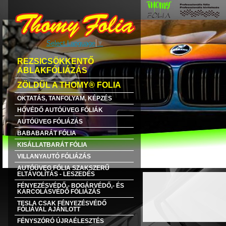
Select Language
▼
REZSICSÖKKENTŐ
ABLAKFÓLIÁZÁS
ZÖLDÜL A THOMY® FOLIA
OKTATÁS, TANFOLYAM, KÉPZÉS
HŐVÉDŐ AUTÓÜVEG FÓLIÁK
AUTÓÜVEG FÓLIÁZÁS
BABABARÁT FÓLIA
KISÁLLATBARÁT FÓLIA
VILLANYAUTÓ FÓLIÁZÁS
AUTÓÜVEG FÓLIA SZAKSZERŰ
ELTÁVOLÍTÁS - LESZEDÉS
FÉNYEZÉSVÉDŐ,- BOGÁRVÉDŐ,- ÉS
KARCOLÁSVÉDŐ FÓLIÁZÁS
TESLA CSAK FÉNYEZÉSVÉDŐ
FÓLIÁVAL AJÁNLOTT
FÉNYSZÓRÓ ÚJRAÉLESZTÉS