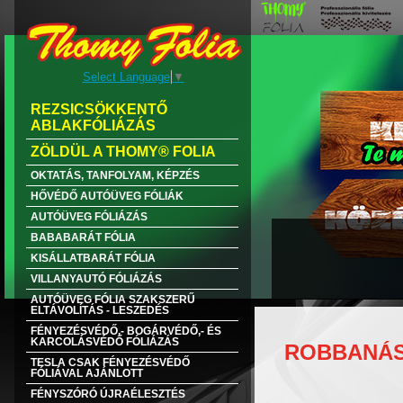
Select Language
▼
REZSICSÖKKENTŐ
ABLAKFÓLIÁZÁS
ZÖLDÜL A THOMY® FOLIA
OKTATÁS, TANFOLYAM, KÉPZÉS
HŐVÉDŐ AUTÓÜVEG FÓLIÁK
AUTÓÜVEG FÓLIÁZÁS
BABABARÁT FÓLIA
KISÁLLATBARÁT FÓLIA
VILLANYAUTÓ FÓLIÁZÁS
AUTÓÜVEG FÓLIA SZAKSZERŰ
ELTÁVOLÍTÁS - LESZEDÉS
FÉNYEZÉSVÉDŐ,- BOGÁRVÉDŐ,- ÉS
KARCOLÁSVÉDŐ FÓLIÁZÁS
ROBBANÁS
TESLA CSAK FÉNYEZÉSVÉDŐ
FÓLIÁVAL AJÁNLOTT
FÉNYSZÓRÓ ÚJRAÉLESZTÉS