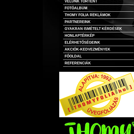
VELÜNK TÖRTÉNT
FOTÓALBUM
THOMY FOLIA REKLÁMOK
PARTNEREINK
GYAKRAN ISMÉTELT KÉRDÉSEK
HONLAPTÉRKÉP
ELÉRHETŐSÉGEINK
AKCIÓK-KEDVEZMÉNYEK
FŐOLDAL
REFERENCIÁK