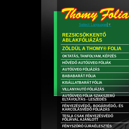
Select Language
▼
REZSICSÖKKENTŐ
ABLAKFÓLIÁZÁS
ZÖLDÜL A THOMY® FOLIA
OKTATÁS, TANFOLYAM, KÉPZÉS
HŐVÉDŐ AUTÓÜVEG FÓLIÁK
AUTÓÜVEG FÓLIÁZÁS
BABABARÁT FÓLIA
KISÁLLATBARÁT FÓLIA
VILLANYAUTÓ FÓLIÁZÁS
AUTÓÜVEG FÓLIA SZAKSZERŰ
ELTÁVOLÍTÁS - LESZEDÉS
FÉNYEZÉSVÉDŐ,- BOGÁRVÉDŐ,- ÉS
KARCOLÁSVÉDŐ FÓLIÁZÁS
TESLA CSAK FÉNYEZÉSVÉDŐ
FÓLIÁVAL AJÁNLOTT
FÉNYSZÓRÓ ÚJRAÉLESZTÉS