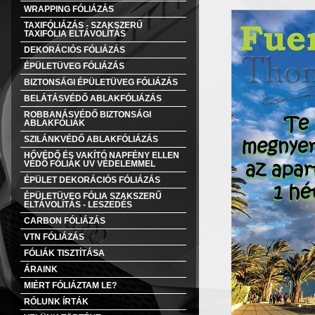
WRAPPING FÓLIÁZÁS
TAXIFÓLIÁZÁS - SZAKSZERŰ
TAXIFÓLIA ELTÁVOLÍTÁS
DEKORÁCIÓS FÓLIÁZÁS
ÉPÜLETÜVEG FÓLIÁZÁS
BIZTONSÁGI ÉPÜLETÜVEG FÓLIÁZÁS
BELÁTÁSVÉDŐ ABLAKFÓLIÁZÁS
ROBBANÁSVÉDŐ BIZTONSÁGI
ABLAKFÓLIÁK
SZILÁNKVÉDŐ ABLAKFÓLIÁZÁS
HŐVÉDŐ ÉS VAKÍTÓ NAPFÉNY ELLEN
VÉDŐ FÓLIÁK UV VÉDELEMMEL
ÉPÜLET DEKORÁCIÓS FÓLIÁZÁS
ÉPÜLETÜVEG FÓLIA SZAKSZERŰ
ELTÁVOLÍTÁS - LESZEDÉS
CARBON FÓLIÁZÁS
VTN FÓLIÁZÁS
FÓLIÁK TISZTÍTÁSA
ÁRAINK
MIÉRT FÓLIÁZTAM LE?
RÓLUNK ÍRTÁK