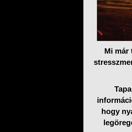
Mi már 
stresszmen
Tapas
informáci
hogy nya
legöreg