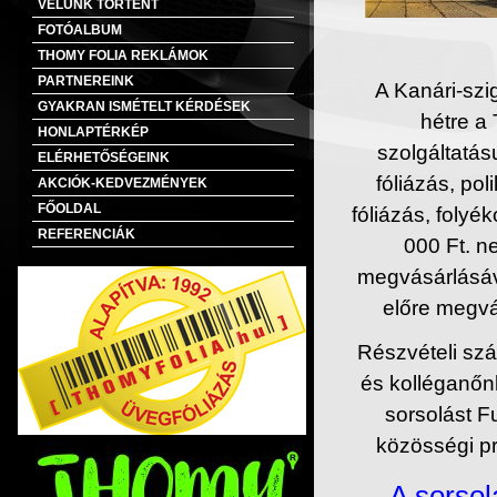
VELÜNK TÖRTÉNT
FOTÓALBUM
THOMY FOLIA REKLÁMOK
PARTNEREINK
A Kanári-szi
GYAKRAN ISMÉTELT KÉRDÉSEK
hétre a
HONLAPTÉRKÉP
szolgáltatá
ELÉRHETŐSÉGEINK
fóliázás, po
AKCIÓK-KEDVEZMÉNYEK
FŐOLDAL
fóliázás, folyé
REFERENCIÁK
000 Ft. n
megvásárlásáva
előre megvá
Részvételi sz
és kolléganőn
sorsolást Fu
közösségi pro
A sorsol