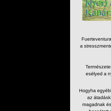
Fuerteventura a
a stresszmente
Természetes
esélyed a n
Hogyha egyébk
az átadásko
magadnak és 