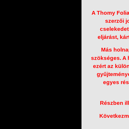
A Thomy Folia 
szerzői 
cselekedet
eljárást, ká
Más holna
szökséges. A 
ezért az külö
gyűjteménye
egyes rés
Részben il
Következmén