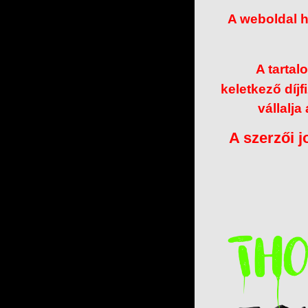
A weboldal h
A tartal
keletkező díjf
vállalja
A szerzői j