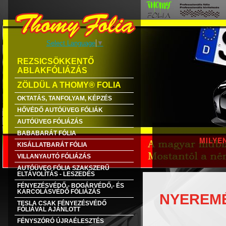
Select Language
▼
REZSICSÖKKENTŐ
ABLAKFÓLIÁZÁS
ZÖLDÜL A THOMY® FOLIA
OKTATÁS, TANFOLYAM, KÉPZÉS
HŐVÉDŐ AUTÓÜVEG FÓLIÁK
AUTÓÜVEG FÓLIÁZÁS
BABABARÁT FÓLIA
MILYE
KISÁLLATBARÁT FÓLIA
VILLANYAUTÓ FÓLIÁZÁS
AUTÓÜVEG FÓLIA SZAKSZERŰ
ELTÁVOLÍTÁS - LESZEDÉS
FÉNYEZÉSVÉDŐ,- BOGÁRVÉDŐ,- ÉS
KARCOLÁSVÉDŐ FÓLIÁZÁS
NYEREM
TESLA CSAK FÉNYEZÉSVÉDŐ
FÓLIÁVAL AJÁNLOTT
FÉNYSZÓRÓ ÚJRAÉLESZTÉS