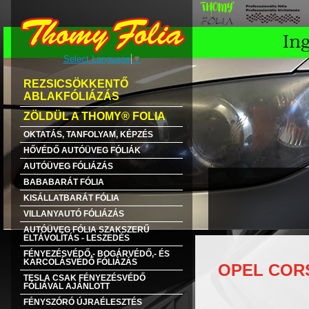
Select Language
▼
REZSICSÖKKENTŐ
ABLAKFÓLIÁZÁS
ZÖLDÜL A THOMY® FOLIA
OKTATÁS, TANFOLYAM, KÉPZÉS
HŐVÉDŐ AUTÓÜVEG FÓLIÁK
AUTÓÜVEG FÓLIÁZÁS
BABABARÁT FÓLIA
KISÁLLATBARÁT FÓLIA
VILLANYAUTÓ FÓLIÁZÁS
AUTÓÜVEG FÓLIA SZAKSZERŰ
ELTÁVOLÍTÁS - LESZEDÉS
FÉNYEZÉSVÉDŐ,- BOGÁRVÉDŐ,- ÉS
KARCOLÁSVÉDŐ FÓLIÁZÁS
OPEL CORS
TESLA CSAK FÉNYEZÉSVÉDŐ
FÓLIÁVAL AJÁNLOTT
FÉNYSZÓRÓ ÚJRAÉLESZTÉS