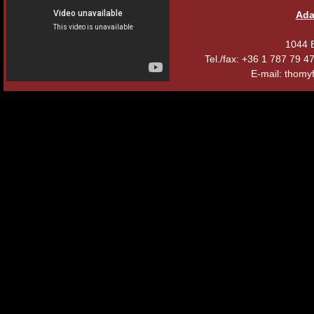
Ada
1044 B
Tel./fax: +36 1 787 79 
E-mail: thomyf