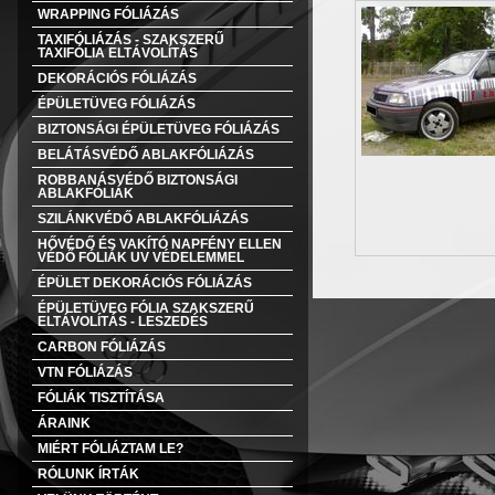
WRAPPING FÓLIÁZÁS
TAXIFÓLIÁZÁS - SZAKSZERŰ
TAXIFÓLIA ELTÁVOLÍTÁS
DEKORÁCIÓS FÓLIÁZÁS
ÉPÜLETÜVEG FÓLIÁZÁS
BIZTONSÁGI ÉPÜLETÜVEG FÓLIÁZÁS
BELÁTÁSVÉDŐ ABLAKFÓLIÁZÁS
ROBBANÁSVÉDŐ BIZTONSÁGI
ABLAKFÓLIÁK
SZILÁNKVÉDŐ ABLAKFÓLIÁZÁS
HŐVÉDŐ ÉS VAKÍTÓ NAPFÉNY ELLEN
VÉDŐ FÓLIÁK UV VÉDELEMMEL
ÉPÜLET DEKORÁCIÓS FÓLIÁZÁS
ÉPÜLETÜVEG FÓLIA SZAKSZERŰ
ELTÁVOLÍTÁS - LESZEDÉS
CARBON FÓLIÁZÁS
VTN FÓLIÁZÁS
FÓLIÁK TISZTÍTÁSA
ÁRAINK
MIÉRT FÓLIÁZTAM LE?
RÓLUNK ÍRTÁK