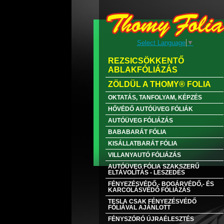
Select Language
▼
REZSICSÖKKENTŐ
ABLAKFÓLIÁZÁS
ZÖLDÜL A THOMY® FOLIA
OKTATÁS, TANFOLYAM, KÉPZÉS
HŐVÉDŐ AUTÓÜVEG FÓLIÁK
AUTÓÜVEG FÓLIÁZÁS
BABABARÁT FÓLIA
KISÁLLATBARÁT FÓLIA
VILLANYAUTÓ FÓLIÁZÁS
AUTÓÜVEG FÓLIA SZAKSZERŰ
ELTÁVOLÍTÁS - LESZEDÉS
FÉNYEZÉSVÉDŐ,- BOGÁRVÉDŐ,- ÉS
KARCOLÁSVÉDŐ FÓLIÁZÁS
TESLA CSAK FÉNYEZÉSVÉDŐ
FÓLIÁVAL AJÁNLOTT
FÉNYSZÓRÓ ÚJRAÉLESZTÉS