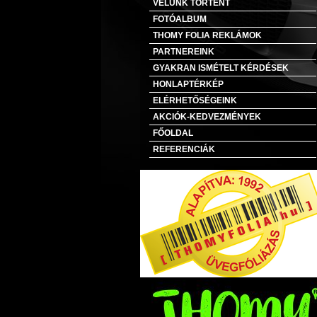
VELÜNK TÖRTÉNT
FOTÓALBUM
THOMY FOLIA REKLÁMOK
PARTNEREINK
GYAKRAN ISMÉTELT KÉRDÉSEK
HONLAPTÉRKÉP
ELÉRHETŐSÉGEINK
AKCIÓK-KEDVEZMÉNYEK
FŐOLDAL
REFERENCIÁK