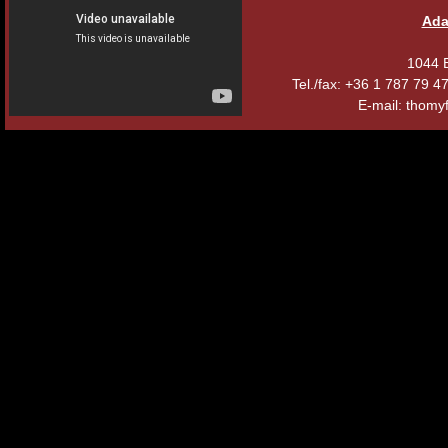
Ada
1044 B
Tel./fax: +36 1 787 79 
E-mail: thomyf