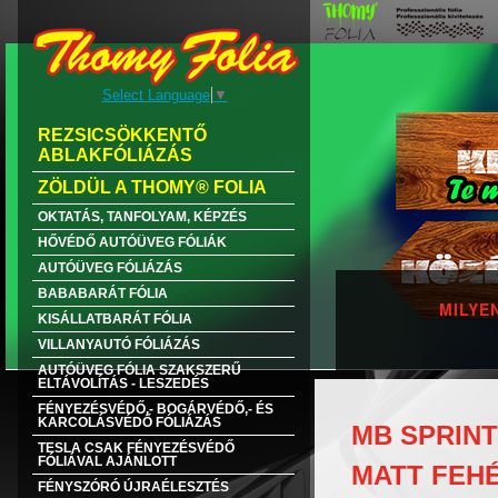
Select Language
▼
REZSICSÖKKENTŐ
ABLAKFÓLIÁZÁS
ZÖLDÜL A THOMY® FOLIA
OKTATÁS, TANFOLYAM, KÉPZÉS
HŐVÉDŐ AUTÓÜVEG FÓLIÁK
AUTÓÜVEG FÓLIÁZÁS
BABABARÁT FÓLIA
MILYE
KISÁLLATBARÁT FÓLIA
VILLANYAUTÓ FÓLIÁZÁS
AUTÓÜVEG FÓLIA SZAKSZERŰ
ELTÁVOLÍTÁS - LESZEDÉS
FÉNYEZÉSVÉDŐ,- BOGÁRVÉDŐ,- ÉS
KARCOLÁSVÉDŐ FÓLIÁZÁS
MB SPRINTE
TESLA CSAK FÉNYEZÉSVÉDŐ
FÓLIÁVAL AJÁNLOTT
MATT FEH
FÉNYSZÓRÓ ÚJRAÉLESZTÉS