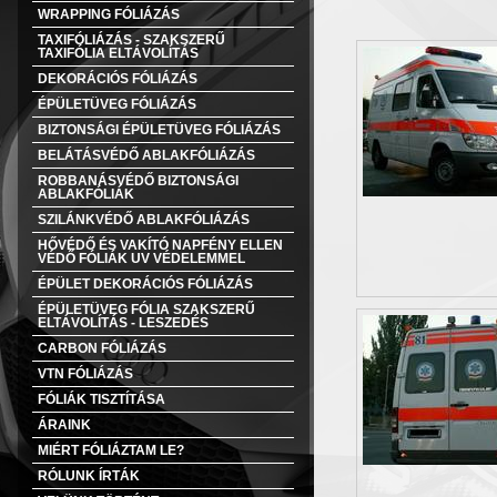
WRAPPING FÓLIÁZÁS
TAXIFÓLIÁZÁS - SZAKSZERŰ
TAXIFÓLIA ELTÁVOLÍTÁS
DEKORÁCIÓS FÓLIÁZÁS
ÉPÜLETÜVEG FÓLIÁZÁS
BIZTONSÁGI ÉPÜLETÜVEG FÓLIÁZÁS
BELÁTÁSVÉDŐ ABLAKFÓLIÁZÁS
ROBBANÁSVÉDŐ BIZTONSÁGI
ABLAKFÓLIÁK
SZILÁNKVÉDŐ ABLAKFÓLIÁZÁS
HŐVÉDŐ ÉS VAKÍTÓ NAPFÉNY ELLEN
VÉDŐ FÓLIÁK UV VÉDELEMMEL
ÉPÜLET DEKORÁCIÓS FÓLIÁZÁS
ÉPÜLETÜVEG FÓLIA SZAKSZERŰ
ELTÁVOLÍTÁS - LESZEDÉS
CARBON FÓLIÁZÁS
VTN FÓLIÁZÁS
FÓLIÁK TISZTÍTÁSA
ÁRAINK
MIÉRT FÓLIÁZTAM LE?
RÓLUNK ÍRTÁK