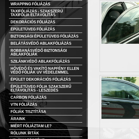
WRAPPING FÓLIÁZÁS
TAXIFÓLIÁZÁS - SZAKSZERŰ
TAXIFÓLIA ELTÁVOLÍTÁS
DEKORÁCIÓS FÓLIÁZÁS
ÉPÜLETÜVEG FÓLIÁZÁS
BIZTONSÁGI ÉPÜLETÜVEG FÓLIÁZÁS
BELÁTÁSVÉDŐ ABLAKFÓLIÁZÁS
ROBBANÁSVÉDŐ BIZTONSÁGI
ABLAKFÓLIÁK
SZILÁNKVÉDŐ ABLAKFÓLIÁZÁS
HŐVÉDŐ ÉS VAKÍTÓ NAPFÉNY ELLEN
VÉDŐ FÓLIÁK UV VÉDELEMMEL
ÉPÜLET DEKORÁCIÓS FÓLIÁZÁS
ÉPÜLETÜVEG FÓLIA SZAKSZERŰ
ELTÁVOLÍTÁS - LESZEDÉS
CARBON FÓLIÁZÁS
VTN FÓLIÁZÁS
FÓLIÁK TISZTÍTÁSA
ÁRAINK
MIÉRT FÓLIÁZTAM LE?
RÓLUNK ÍRTÁK