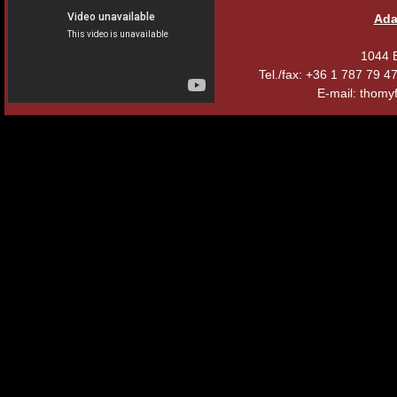
Ada
1044 B
Tel./fax: +36 1 787 79 
E-mail: thomyf