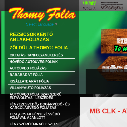
Select Language
▼
REZSICSÖKKENTŐ
ABLAKFÓLIÁZÁS
ZÖLDÜL A THOMY® FOLIA
OKTATÁS, TANFOLYAM, KÉPZÉS
HŐVÉDŐ AUTÓÜVEG FÓLIÁK
AUTÓÜVEG FÓLIÁZÁS
BABABARÁT FÓLIA
KISÁLLATBARÁT FÓLIA
VILLANYAUTÓ FÓLIÁZÁS
AUTÓÜVEG FÓLIA SZAKSZERŰ
ELTÁVOLÍTÁS - LESZEDÉS
FÉNYEZÉSVÉDŐ,- BOGÁRVÉDŐ,- ÉS
KARCOLÁSVÉDŐ FÓLIÁZÁS
MB CLK - A
TESLA CSAK FÉNYEZÉSVÉDŐ
FÓLIÁVAL AJÁNLOTT
FÉNYSZÓRÓ ÚJRAÉLESZTÉS