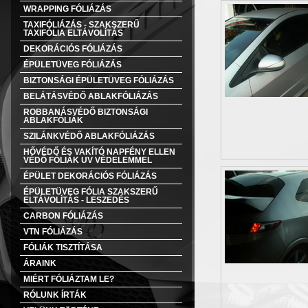
WRAPPING FÓLIÁZÁS
TAXIFÓLIÁZÁS - SZAKSZERŰ
TAXIFÓLIA ELTÁVOLÍTÁS
DEKORÁCIÓS FÓLIÁZÁS
ÉPÜLETÜVEG FÓLIÁZÁS
BIZTONSÁGI ÉPÜLETÜVEG FÓLIÁZÁS
BELÁTÁSVÉDŐ ABLAKFÓLIÁZÁS
ROBBANÁSVÉDŐ BIZTONSÁGI
ABLAKFÓLIÁK
SZILÁNKVÉDŐ ABLAKFÓLIÁZÁS
HŐVÉDŐ ÉS VAKÍTÓ NAPFÉNY ELLEN
VÉDŐ FÓLIÁK UV VÉDELEMMEL
ÉPÜLET DEKORÁCIÓS FÓLIÁZÁS
ÉPÜLETÜVEG FÓLIA SZAKSZERŰ
ELTÁVOLÍTÁS - LESZEDÉS
CARBON FÓLIÁZÁS
VTN FÓLIÁZÁS
FÓLIÁK TISZTÍTÁSA
ÁRAINK
MIÉRT FÓLIÁZTAM LE?
RÓLUNK ÍRTÁK