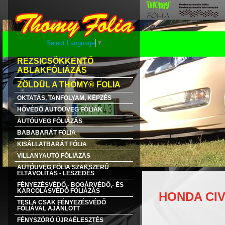
Select Language
▼
REZSICSÖKKENTŐ
ABLAKFÓLIÁZÁS
ZÖLDÜL A THOMY® FOLIA
OKTATÁS, TANFOLYAM, KÉPZÉS
HŐVÉDŐ AUTÓÜVEG FÓLIÁK
AUTÓÜVEG FÓLIÁZÁS
BABABARÁT FÓLIA
KISÁLLATBARÁT FÓLIA
VILLANYAUTÓ FÓLIÁZÁS
AUTÓÜVEG FÓLIA SZAKSZERŰ
ELTÁVOLÍTÁS - LESZEDÉS
FÉNYEZÉSVÉDŐ,- BOGÁRVÉDŐ,- ÉS
KARCOLÁSVÉDŐ FÓLIÁZÁS
HONDA CIV
TESLA CSAK FÉNYEZÉSVÉDŐ
FÓLIÁVAL AJÁNLOTT
FÉNYSZÓRÓ ÚJRAÉLESZTÉS