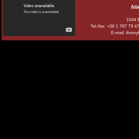
Ada
1044 B
Tel./fax: +36 1 787 79 
E-mail: thomyf