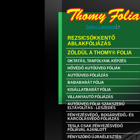
Select Language
▼
REZSICSÖKKENTŐ
ABLAKFÓLIÁZÁS
ZÖLDÜL A THOMY® FOLIA
OKTATÁS, TANFOLYAM, KÉPZÉS
HŐVÉDŐ AUTÓÜVEG FÓLIÁK
AUTÓÜVEG FÓLIÁZÁS
BABABARÁT FÓLIA
KISÁLLATBARÁT FÓLIA
VILLANYAUTÓ FÓLIÁZÁS
AUTÓÜVEG FÓLIA SZAKSZERŰ
ELTÁVOLÍTÁS - LESZEDÉS
FÉNYEZÉSVÉDŐ,- BOGÁRVÉDŐ,- ÉS
KARCOLÁSVÉDŐ FÓLIÁZÁS
TESLA CSAK FÉNYEZÉSVÉDŐ
FÓLIÁVAL AJÁNLOTT
FÉNYSZÓRÓ ÚJRAÉLESZTÉS