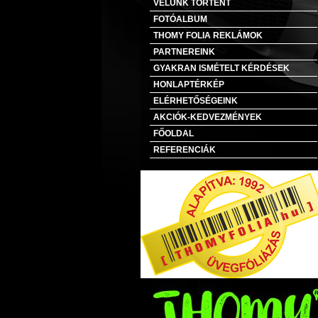
VELÜNK TÖRTÉNT
FOTÓALBUM
THOMY FOLIA REKLÁMOK
PARTNEREINK
GYAKRAN ISMÉTELT KÉRDÉSEK
HONLAPTÉRKÉP
ELÉRHETŐSÉGEINK
AKCIÓK-KEDVEZMÉNYEK
FŐOLDAL
REFERENCIÁK