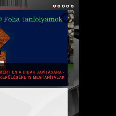
! ÁLMODJ MEG EGY ÚJ SZÍNT A
SEGÍTSÉGÜNKKEL!