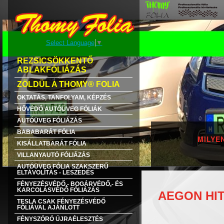
Select Language
▼
REZSICSÖKKENTŐ
ABLAKFÓLIÁZÁS
ZÖLDÜL A THOMY® FOLIA
OKTATÁS, TANFOLYAM, KÉPZÉS
HŐVÉDŐ AUTÓÜVEG FÓLIÁK
AUTÓÜVEG FÓLIÁZÁS
BABABARÁT FÓLIA
MILYE
KISÁLLATBARÁT FÓLIA
VILLANYAUTÓ FÓLIÁZÁS
AUTÓÜVEG FÓLIA SZAKSZERŰ
ELTÁVOLÍTÁS - LESZEDÉS
FÉNYEZÉSVÉDŐ,- BOGÁRVÉDŐ,- ÉS
KARCOLÁSVÉDŐ FÓLIÁZÁS
AEGON HIT
TESLA CSAK FÉNYEZÉSVÉDŐ
FÓLIÁVAL AJÁNLOTT
FÉNYSZÓRÓ ÚJRAÉLESZTÉS