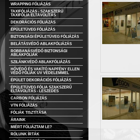
WRAPPING FÓLIÁZÁS
TAXIFÓLIÁZÁS - SZAKSZERŰ
TAXIFÓLIA ELTÁVOLÍTÁS
DEKORÁCIÓS FÓLIÁZÁS
ÉPÜLETÜVEG FÓLIÁZÁS
BIZTONSÁGI ÉPÜLETÜVEG FÓLIÁZÁS
BELÁTÁSVÉDŐ ABLAKFÓLIÁZÁS
ROBBANÁSVÉDŐ BIZTONSÁGI
ABLAKFÓLIÁK
SZILÁNKVÉDŐ ABLAKFÓLIÁZÁS
HŐVÉDŐ ÉS VAKÍTÓ NAPFÉNY ELLEN
VÉDŐ FÓLIÁK UV VÉDELEMMEL
ÉPÜLET DEKORÁCIÓS FÓLIÁZÁS
ÉPÜLETÜVEG FÓLIA SZAKSZERŰ
ELTÁVOLÍTÁS - LESZEDÉS
CARBON FÓLIÁZÁS
VTN FÓLIÁZÁS
FÓLIÁK TISZTÍTÁSA
ÁRAINK
MIÉRT FÓLIÁZTAM LE?
RÓLUNK ÍRTÁK