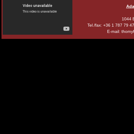
Ada
1044 B
Tel./fax: +36 1 787 79 
E-mail: thomyf