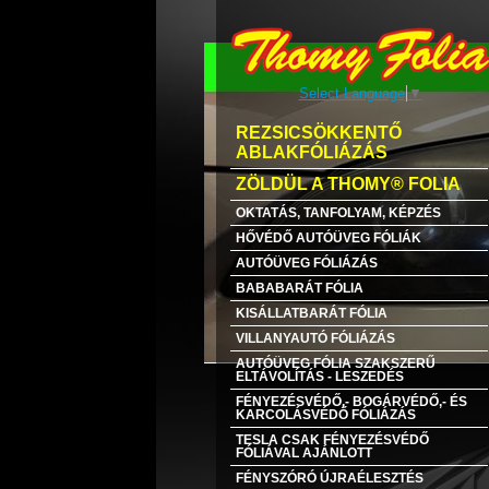
Select Language
▼
REZSICSÖKKENTŐ
ABLAKFÓLIÁZÁS
ZÖLDÜL A THOMY® FOLIA
OKTATÁS, TANFOLYAM, KÉPZÉS
HŐVÉDŐ AUTÓÜVEG FÓLIÁK
AUTÓÜVEG FÓLIÁZÁS
BABABARÁT FÓLIA
KISÁLLATBARÁT FÓLIA
VILLANYAUTÓ FÓLIÁZÁS
AUTÓÜVEG FÓLIA SZAKSZERŰ
ELTÁVOLÍTÁS - LESZEDÉS
FÉNYEZÉSVÉDŐ,- BOGÁRVÉDŐ,- ÉS
KARCOLÁSVÉDŐ FÓLIÁZÁS
TESLA CSAK FÉNYEZÉSVÉDŐ
FÓLIÁVAL AJÁNLOTT
FÉNYSZÓRÓ ÚJRAÉLESZTÉS