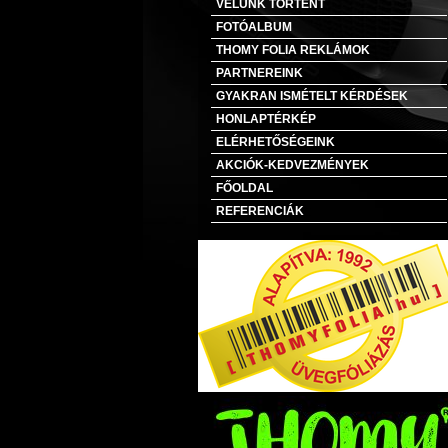
VELÜNK TÖRTÉNT
FOTÓALBUM
THOMY FOLIA REKLÁMOK
PARTNEREINK
GYAKRAN ISMÉTELT KÉRDÉSEK
HONLAPTÉRKÉP
ELÉRHETŐSÉGEINK
AKCIÓK-KEDVEZMÉNYEK
FŐOLDAL
REFERENCIÁK