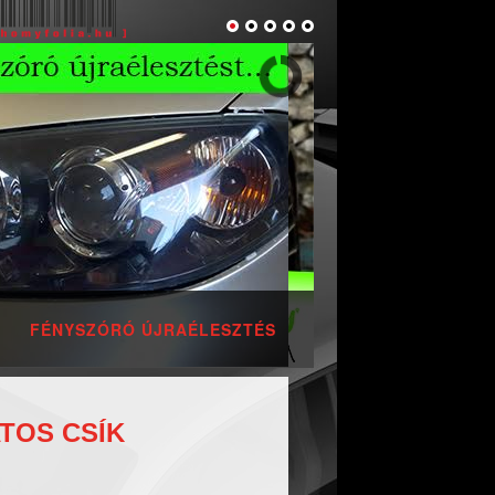
! ÁLMODJ MEG EGY ÚJ SZÍNT A
SEGÍTSÉGÜNKKEL!
TOS CSÍK