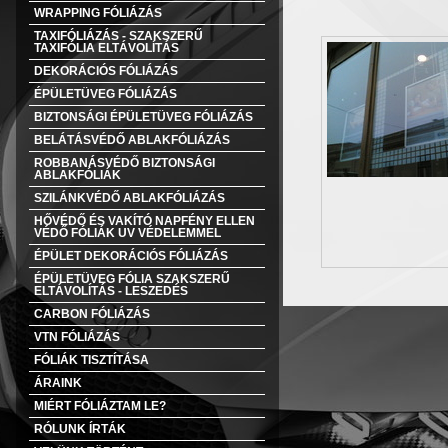
WRAPPING FÓLIÁZÁS
TAXIFÓLIÁZÁS - SZAKSZERŰ
TAXIFÓLIA ELTÁVOLÍTÁS
DEKORÁCIÓS FÓLIÁZÁS
ÉPÜLETÜVEG FÓLIÁZÁS
BIZTONSÁGI ÉPÜLETÜVEG FÓLIÁZÁS
BELÁTÁSVÉDŐ ABLAKFÓLIÁZÁS
ROBBANÁSVÉDŐ BIZTONSÁGI
ABLAKFÓLIÁK
SZILÁNKVÉDŐ ABLAKFÓLIÁZÁS
HŐVÉDŐ ÉS VAKÍTÓ NAPFÉNY ELLEN
VÉDŐ FÓLIÁK UV VÉDELEMMEL
ÉPÜLET DEKORÁCIÓS FÓLIÁZÁS
ÉPÜLETÜVEG FÓLIA SZAKSZERŰ
ELTÁVOLÍTÁS - LESZEDÉS
CARBON FÓLIÁZÁS
VTN FÓLIÁZÁS
FÓLIÁK TISZTÍTÁSA
ÁRAINK
MIÉRT FÓLIÁZTAM LE?
RÓLUNK ÍRTÁK