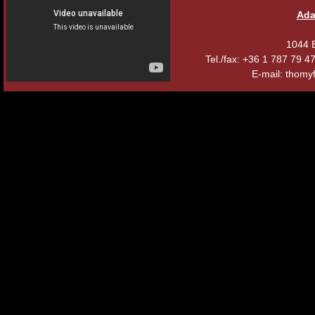
Ada
1044 B
Tel./fax: +36 1 787 79 
E-mail: thomyf