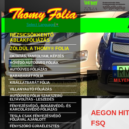
Select Language
▼
REZSICSÖKKENTŐ
ABLAKFÓLIÁZÁS
ZÖLDÜL A THOMY® FOLIA
OKTATÁS, TANFOLYAM, KÉPZÉS
HŐVÉDŐ AUTÓÜVEG FÓLIÁK
AUTÓÜVEG FÓLIÁZÁS
BABABARÁT FÓLIA
MILYE
KISÁLLATBARÁT FÓLIA
VILLANYAUTÓ FÓLIÁZÁS
AUTÓÜVEG FÓLIA SZAKSZERŰ
ELTÁVOLÍTÁS - LESZEDÉS
FÉNYEZÉSVÉDŐ,- BOGÁRVÉDŐ,- ÉS
KARCOLÁSVÉDŐ FÓLIÁZÁS
AEGON HI
TESLA CSAK FÉNYEZÉSVÉDŐ
FÓLIÁVAL AJÁNLOTT
FSQ
FÉNYSZÓRÓ ÚJRAÉLESZTÉS